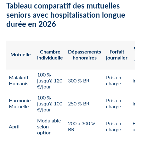
Tableau comparatif des mutuelles
seniors avec hospitalisation longue
durée en 2026
Soi
Chambre
Dépassements
Forfait
Mutuelle
d
individuelle
honoraires
journalier
sui
100 %
Malakoff
Pris en
jusqu'à 120
300 % BR
Inc
Humanis
charge
€/jour
100 %
Harmonie
Pris en
jusqu'à 100
250 % BR
Inc
Mutuelle
charge
€/jour
Modulable
200 à 300 %
Pris en
En
April
selon
BR
charge
opt
option