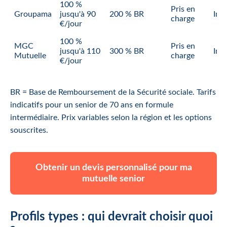
100 %
Pris en
Groupama
jusqu'à 90
200 % BR
Inc
charge
€/jour
100 %
MGC
Pris en
jusqu'à 110
300 % BR
Inc
Mutuelle
charge
€/jour
BR = Base de Remboursement de la Sécurité sociale. Tarifs
indicatifs pour un senior de 70 ans en formule
intermédiaire. Prix variables selon la région et les options
souscrites.
Obtenir un devis personnalisé pour ma
mutuelle senior
Profils types : qui devrait choisir quoi