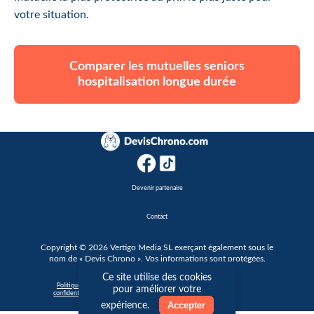
votre situation.
Comparer les mutuelles seniors
hospitalisation longue durée
Devenir partenaire
Contact
Copyright © 2026 Vertigo Media SL exerçant également sous le
nom de « Devis Chrono ». Vos informations sont protégées.
Ce site utilise des cookies
|
Politique de
Conditions générales
Cookie
pour améliorer votre
confidentialité
d'utilisation
Accepter
expérience.