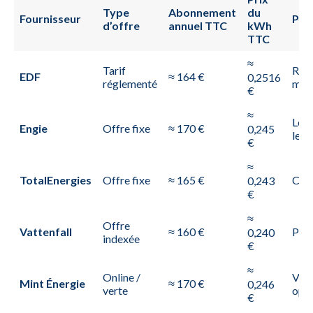
Type
Abonnement
du
Fournisseur
Pos
d’offre
annuel TTC
kWh
TTC
≈
Tarif
Réfé
EDF
≈ 164 €
0,2516
réglementé
mar
€
≈
Lég
Engie
Offre fixe
≈ 170 €
0,245
le 
€
≈
TotalEnergies
Offre fixe
≈ 165 €
Com
0,243
€
≈
Offre
Vattenfall
≈ 160 €
Prix
0,240
indexée
€
≈
Online /
Vari
Mint Énergie
≈ 170 €
0,246
verte
opti
€