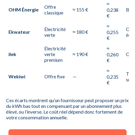
≈
Offre
OHM Énergie
≈ 155 €
Bas 
0,238
classique
€
≈
Électricité
Orie
Ekwateur
≈ 180 €
0,255
verte
éco
€
Électricité
≈
ilek
verte
≈ 190 €
Off
0,260
premium
€
≈
Très
Wekiwi
Offre fixe
—
0,235
sur 
€
Ces écarts montrent qu’un fournisseur peut proposer un prix
du kWh bas tout en compensant par un abonnement plus
élevé, ou l’inverse. Le coût réel dépend donc fortement de
votre consommation annuelle.