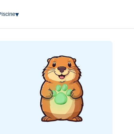
▾
Piscine