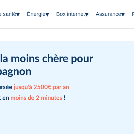
▾
▾
▾
▾
e santé
Énergie
Box internet
Assurance
 la moins chère pour
pagnon
ursée
jusqu'à 2500€ par an
t en
moins de 2 minutes
!