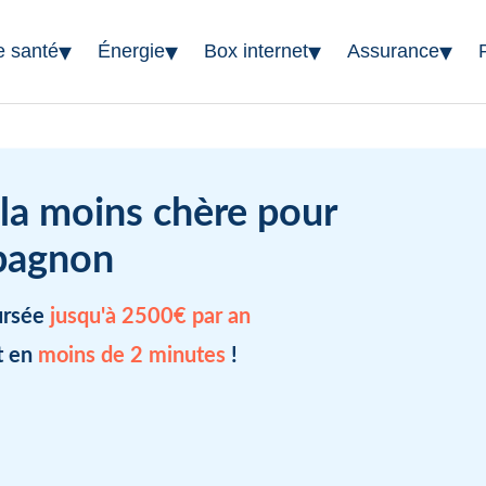
▾
▾
▾
▾
e santé
Énergie
Box internet
Assurance
 la moins chère pour
pagnon
ursée
jusqu'à 2500€ par an
t en
moins de 2 minutes
!