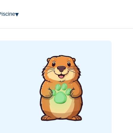
▾
Piscine