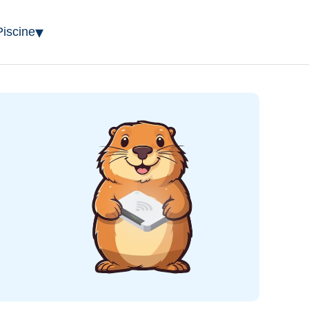
▾
Piscine