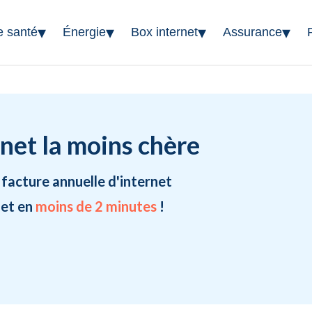
▾
▾
▾
▾
e santé
Énergie
Box internet
Assurance
rnet la moins chère
 facture annuelle d'internet
 et en
moins de 2 minutes
!