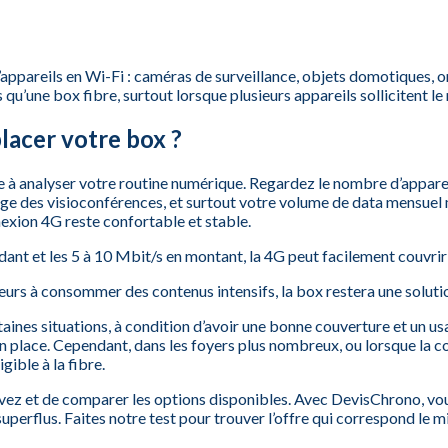
ppareils en Wi-Fi : caméras de surveillance, objets domotiques, 
es qu’une box fibre, surtout lorsque plusieurs appareils sollicitent 
lacer votre box ?
te à analyser votre routine numérique. Regardez le nombre d’appare
 des visioconférences, et surtout votre volume de data mensuel mo
nexion 4G reste confortable et stable.
nt et les 5 à 10 Mbit/s en montant, la 4G peut facilement couvrir
ieurs à consommer des contenus intensifs, la box restera une solutio
aines situations, à condition d’avoir une bonne couverture et un u
n place. Cependant, dans les foyers plus nombreux, ou lorsque la c
gible à la fibre.
s vivez et de comparer les options disponibles. Avec DevisChrono, vo
superflus. Faites notre test pour trouver l’offre qui correspond 