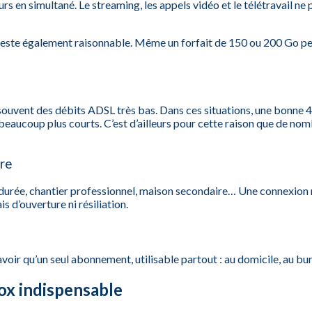
s en simultané. Le streaming, les appels vidéo et le télétravail n
ste également raisonnable. Même un forfait de 150 ou 200 Go peut s
souvent des débits ADSL très bas. Dans ces situations, une bonne 
beaucoup plus courts. C’est d’ailleurs pour cette raison que de 
re
urée, chantier professionnel, maison secondaire… Une connexion m
 d’ouverture ni résiliation.
oir qu’un seul abonnement, utilisable partout : au domicile, au b
box indispensable