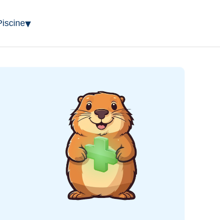
▾
Piscine