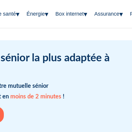
▾
▾
▾
▾
e santé
Énergie
Box internet
Assurance
sénior la plus adaptée à
tre mutuelle sénior
t en
moins de 2 minutes
!