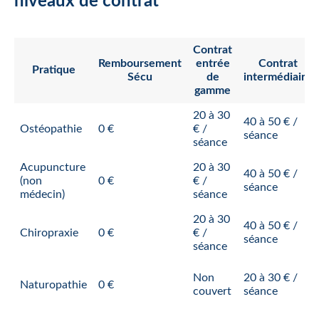
niveaux de contrat
Contrat
Remboursement
entrée
Contrat
Pratique
Sécu
de
intermédiaire
gamme
20 à 30
40 à 50 € /
Ostéopathie
0 €
€ /
séance
séance
Acupuncture
20 à 30
40 à 50 € /
(non
0 €
€ /
séance
médecin)
séance
20 à 30
40 à 50 € /
Chiropraxie
0 €
€ /
séance
séance
Non
20 à 30 € /
Naturopathie
0 €
couvert
séance