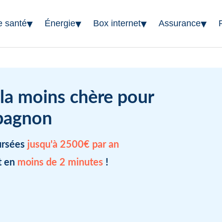
▾
▾
▾
▾
e santé
Énergie
Box internet
Assurance
 la moins chère pour
pagnon
ursées
jusqu'à 2500€ par an
t en
moins de 2 minutes
!