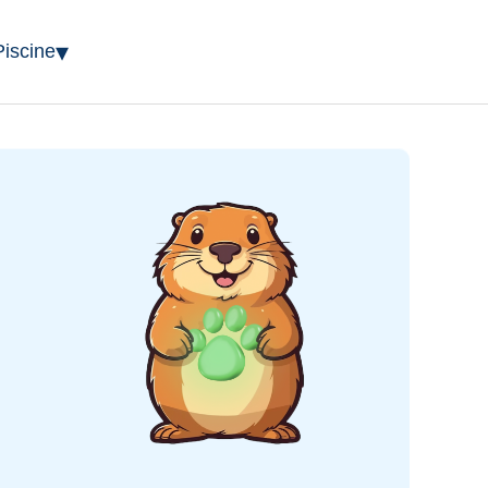
▾
Piscine