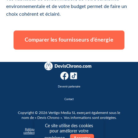
environnementale et de votre budget permet de faire un
choix cohérent et éclairé.
Comparer les fournisseurs d’énergie
Devenir partenaire
Contact
Copyright © 2026 Vertigo Media SL exerçant également sous le
nom de « Devis Chrono ». Vos informations sont protégées.
Ce site utilise des cookies
|
Politique de
Conditions générales
Cookie
pour améliorer votre
confidentialité
d'utilisation