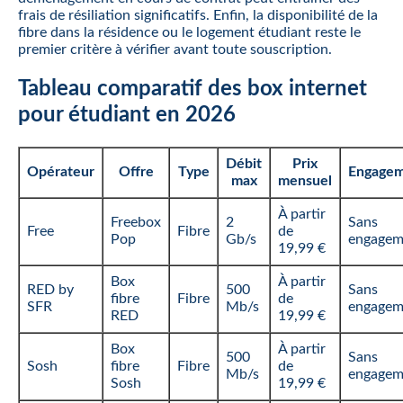
frais de résiliation significatifs. Enfin, la disponibilité de la
fibre dans la résidence ou le logement étudiant reste le
premier critère à vérifier avant toute souscription.
Tableau comparatif des box internet
pour étudiant en 2026
Débit
Prix
Opérateur
Offre
Type
Engage
max
mensuel
À partir
Freebox
2
Sans
Free
Fibre
de
Pop
Gb/s
engagem
19,99 €
Box
À partir
RED by
500
Sans
fibre
Fibre
de
SFR
Mb/s
engagem
RED
19,99 €
Box
À partir
500
Sans
Sosh
fibre
Fibre
de
Mb/s
engagem
Sosh
19,99 €