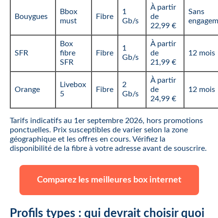
À partir
Bbox
1
Sans
Bouygues
Fibre
de
must
Gb/s
engagem
22,99 €
Box
À partir
1
SFR
fibre
Fibre
de
12 mois
Gb/s
SFR
21,99 €
À partir
Livebox
2
Orange
Fibre
de
12 mois
5
Gb/s
24,99 €
Tarifs indicatifs au 1er septembre 2026, hors promotions
ponctuelles. Prix susceptibles de varier selon la zone
géographique et les offres en cours. Vérifiez la
disponibilité de la fibre à votre adresse avant de souscrire.
Comparez les meilleures box internet
Profils types : qui devrait choisir quoi