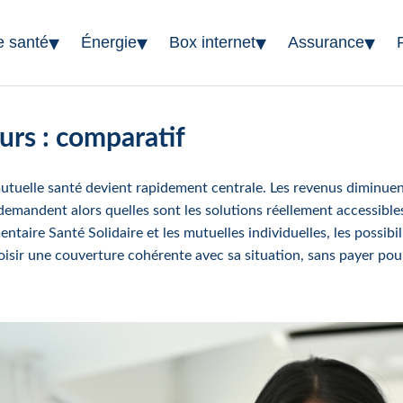
▾
▾
▾
▾
e santé
Énergie
Box internet
Assurance
rs : comparatif
utuelle santé devient rapidement centrale. Les revenus diminuent,
mandent alors quelles sont les solutions réellement accessibles l
ntaire Santé Solidaire et les mutuelles individuelles, les possibil
ir une couverture cohérente avec sa situation, sans payer pour 